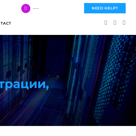
617 959 3144
NEED HELP?
TACT
трации,