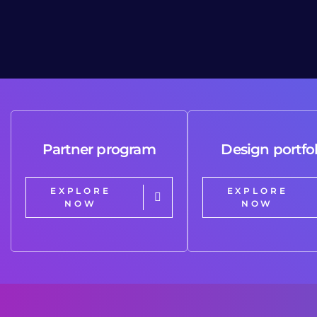
Partner program
Design portfol
EXPLORE
EXPLORE
NOW
NOW