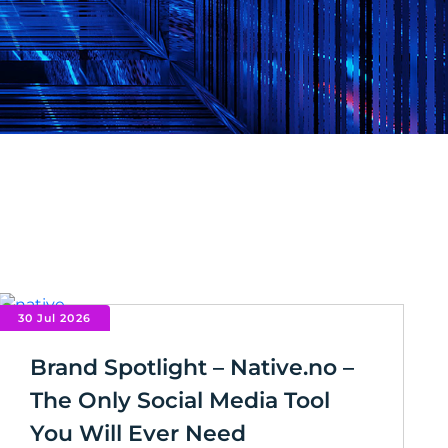
30 Jul 2026
Brand Spotlight – Native.no –
The Only Social Media Tool
You Will Ever Need