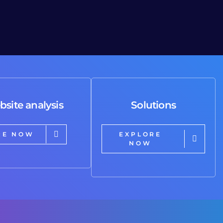
bsite analysis
Solutions
RE NOW
EXPLORE
NOW